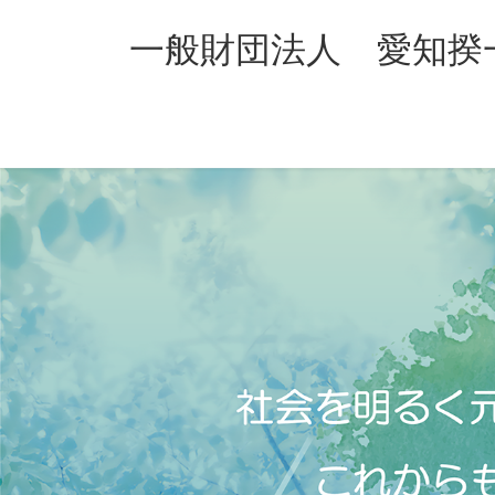
コ
ナ
ン
ビ
一般財団法人 愛知揆
テ
ゲ
ン
ー
ツ
シ
へ
ョ
ス
ン
キ
に
ッ
移
プ
動