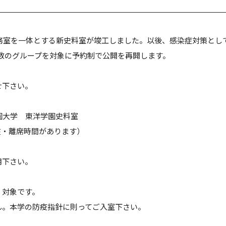
事務室を一体とする新史料室が竣工しました。以後、感染症対策と
数のグループを対象に予約制で公開を再開します。
せ下さい。
洋学園大学 東洋学園史料室
。不在・離席時間があります）
用下さい。
）対象です。
ん。本学の防疫指針に則ってご入室下さい。