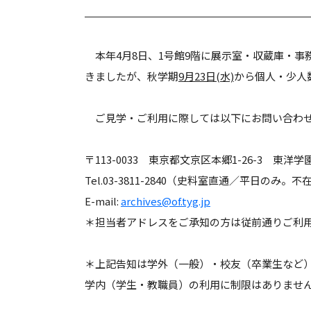
本年4月8日、1号館9階に展示室・収蔵庫・
きましたが、秋学期
9月23日(水)
から個人・少人
ご見学・ご利用に際しては以下にお問い合わ
〒113-0033 東京都文京区本郷1-26-3 東
Tel.03-3811-2840（史料室直通／平日のみ
E-mail:
archives@of.tyg.jp
＊担当者アドレスをご承知の方は従前通りご利
＊上記告知は学外（一般）・校友（卒業生など
学内（学生・教職員）の利用に制限はありませ