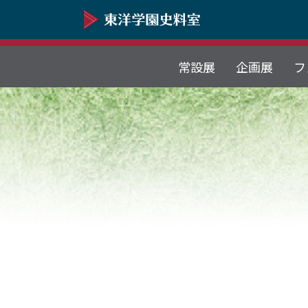
常設展
企画展
フ