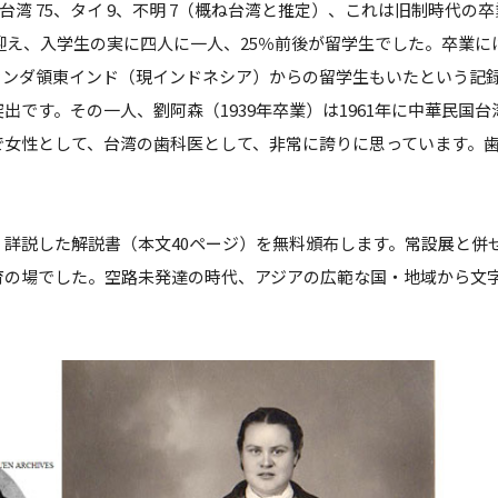
台湾 75、タイ 9、不明 7（概ね台湾と推定）、これは旧制時代の卒
を迎え、入学生の実に四人に一人、25％前後が留学生でした。卒業
ランダ領東インド（現インドネシア）からの留学生もいたという記
出です。その一人、劉阿森（1939年卒業）は1961年に中華民国
で女性として、台湾の歯科医として、非常に誇りに思っています。
詳説した解説書（本文40ページ）を無料頒布します。常設展と併
育の場でした。空路未発達の時代、アジアの広範な国・地域から文