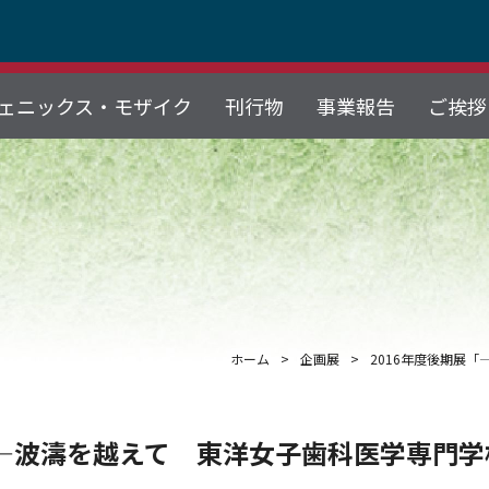
ェニックス・モザイク
刊行物
事業報告
ご挨拶
ホーム
企画展
2016年度後期展
「―波濤を越えて 東洋女子歯科医学専門