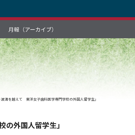
月報（アーカイブ）
「―波濤を越えて 東洋女子歯科医学専門学校の外国人留学生」
学校の外国人留学生」