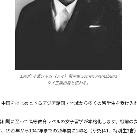
1943年卒業シャム（タイ）留学生 Somsri Premabutra
タイ王族出身と伝わる。
、中国をはじめとするアジア諸国・地域から多くの留学生を受け入
昭和期に至って高等教育レベルの女子留学が本格化します。戦前の
1921年から1947年までの26年間に140名（研究科1、特別生