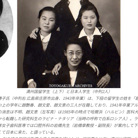
満州国留学生（上下）と日本人学生（中列2人）
子氏（中列右 広島県庄原市出身、1943年卒業）は、下段の留学生の姓を「
つ上の学年に趙艶春、趙文愛、趙文恵の三人が在籍しており、1941年卒業ア
の消息は不明、趙文恵（左写真）は1985年の時点で哈爾浜（ハルビン）医科
から転籍した研究科生のラピナ・ナタリア（当時の呼称で白系ロシア人）。ラ
洋女子歯科医専では口腔外科の岩橋先生（岩橋章教授・副院長）が案内して下
くて日本に来た、と語っている。