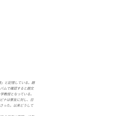
趙」と記憶している。趙
ルバムで確認すると趙文
大学教授となっている。
ピナは寮友に対し、日
さった。以来どうして