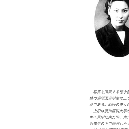
写真を所蔵する徳永勝
姓の満州国留学生は二
愛である。戦後の彼女
上段は満州医科大学
本へ見学に来た際、東
も先生の下で勉強した