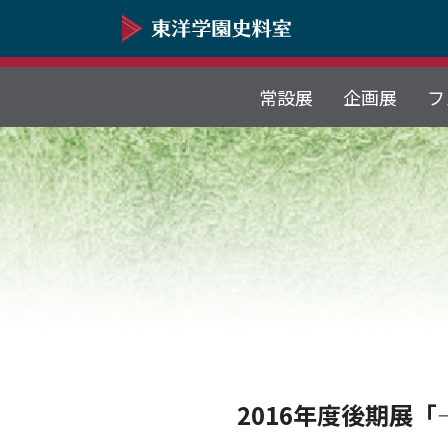
常設展
企画展
フ
2016年度後期展