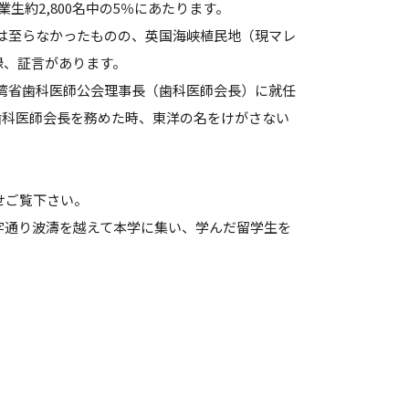
業生約2,800名中の5％にあたります。
には至らなかったものの、英国海峡植民地（現マレ
録、証言があります。
台湾省歯科医師公会理事長（歯科医師会長）に就任
歯科医師会長を務めた時、東洋の名をけがさない
せご覧下さい。
字通り波濤を越えて本学に集い、学んだ留学生を