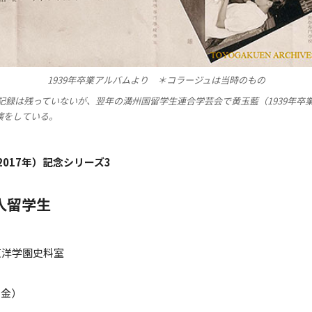
1939年卒業アルバムより ＊コラージュは当時のもの
年の記録は残っていないが、翌年の満州国留学生連合学芸会で黄玉藍（1939年
演をしている。
2017年）記念シリーズ3
人留学生
東洋学園史料室
（金）