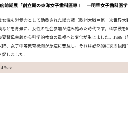
6年度前期展「創立期の東洋女子歯科医専Ⅰ ―明華女子歯科医
は女性も労働力として動員された総力戦（欧州大戦＝第一次世界大
義などを背景に、女性の社会参加が進み始めた時代です。科学戦を
良妻賢母主義から科学的教育の重視へと変化が生じました。1899（
以降、女子中等教育機関が急速に普及し、それは必然的に次の段階
を促しました。
ad More