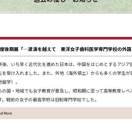
6年度後期展「―波濤を越えて 東洋女子歯科医学専門学校の外
新後、いち早く近代化を進めた日本は、中国をはじめとするアジア
生を受け入れました。また、外地（海外領土）からも多くの学生が
地留学）。
れの国・地域でも女子教育が普及し、昭和期に至って高等教育レベ
す。戦前の女子の最高学府は旧制専門学校でした。
ad More