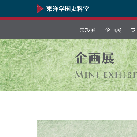
常設展
企画展
フ