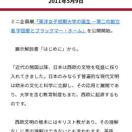
2011年5月9日
ミニ企画展
「東洋女子短期大学の誕生 －第二の創立
者 宇田愛とブラックマー・ホーム」
を公開開始。
展示解説書「はじめに」から。
「近代の開国以降、日本は西欧の文物を旺盛に採り
入れてきました。日本のみならず普遍的な現代文明
は欧米の文化と科学に立脚し、その応用と展開であ
り、大学を含む教育制度もまた、西欧に起源するも
のです。
西欧文明の根本にはキリスト教があり、その理解
なしに真の理解はできないとも言われます。英語