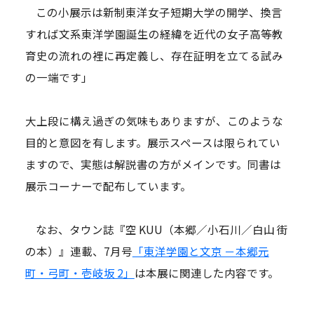
この小展示は新制東洋女子短期大学の開学、換言
すれば文系東洋学園誕生の経緯を近代の女子高等教
育史の流れの裡に再定義し、存在証明を立てる試み
の一端です」
大上段に構え過ぎの気味もありますが、このような
目的と意図を有します。展示スペースは限られてい
ますので、実態は解説書の方がメインです。同書は
展示コーナーで配布しています。
なお、タウン誌『空 KUU（本郷／小石川／白山 街
の本）』連載、7月号
「東洋学園と文京 －本郷元
町・弓町・壱岐坂 2」
は本展に関連した内容です。