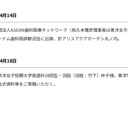
年4月14日
団法人ASEAN歯科医療ネットワーク（和久本雅彦理事長は東洋女
トナム歯科医師歓迎会に出席、於アリスアクアガーデン丸ノ内。
年4月18日
東洋女子短期大学英語科18回生・羽田（旧姓：竹下）仲子様。東洋学
会式資料等をご寄贈いただく。