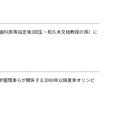
子歯科医専指定後3回生・和久本文枝教授の孫）に
園理事らが関係する2000年以降夏季オリンピ