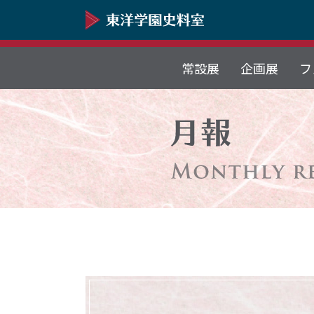
常設展
企画展
フ