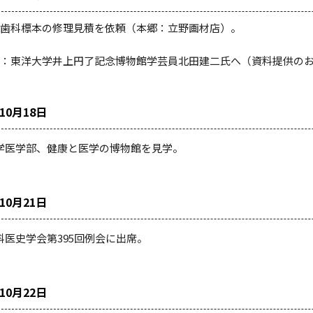
歯科標本の修理見積を依頼（本郷：立野画材店）。
：東洋大学井上円了記念博物館学芸員北田建二氏へ（資料提供の
年10月18日
学医学部、健康と医学の博物館を見学。
年10月21日
科医史学会第395回例会に出席。
年10月22日