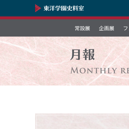
常設展
企画展
フ