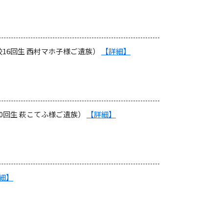
16回生 西村マホ子様ご遺族）
【詳細】
0回生 萩こてふ様ご遺族）
【詳細】
細】