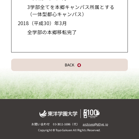
3学部全てを本郷キャンパス所属とする
（一体型都心キャンパス）
2018（平成30）年
3月
全学部の本郷移転完了
BACK
お問い合わせ 03-3811-1696（代）
archives@of.tyg.jp
Copyright © Toyo Gakuen All Rights Reserved.