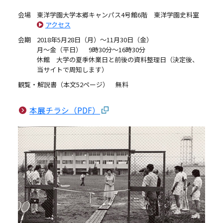
会場
東洋学園大学本郷キャンパス4号館6階 東洋学園史料室
アクセス
会期
2018年5月28日（月）～11月30日（金）
月～金（平日） 9時30分～16時30分
休館 大学の夏季休業日と前後の資料整理日（決定後、
当サイトで周知します）
観覧・解説書（本文52ページ） 無料
本展チラシ（PDF）