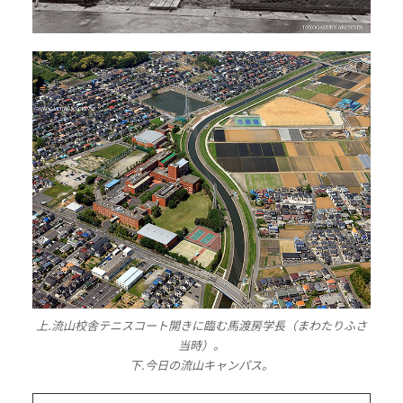
上.流山校舎テニスコート開きに臨む馬渡房学長（まわたりふさ
当時）。
下.今日の流山キャンパス。