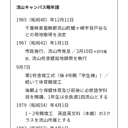
流山キャンパス略年譜
1965（昭和40）年
12月11日
千葉県東葛飾郡流山町鰭ヶ崎字背戸谷な
どの用地取得を決定
1967（昭和42）年
1月1日
市政施行、流山市発足 ／2月10日
＊日付推
流山校舎建設地鎮祭を執行
定、
9月7日
第1校舎竣工式（後 4号館「学生棟」）／
続いて体育館竣工
後期より保健体育及び前後に必修語学科
目を開講、1年生は全員週1回流山とする
1979（昭和54）年
4月1日
1・2号館竣工 英語英文科（本郷）の3ク
ラスを流山所属とする
1982（昭和57）年
4月1日