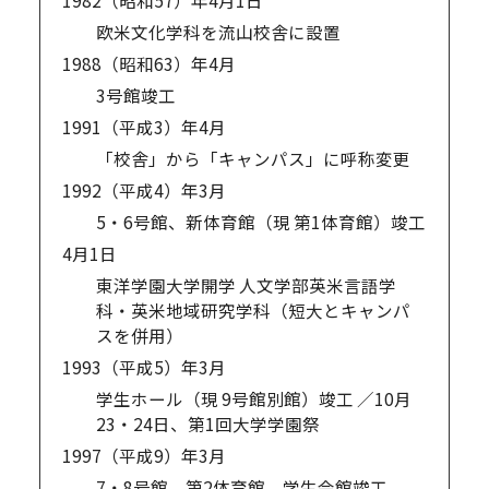
欧米文化学科を流山校舎に設置
1988（昭和63）年
4月
3号館竣工
1991（平成3）年
4月
「校舎」から「キャンパス」に呼称変更
1992（平成4）年
3月
5・6号館、新体育館（現 第1体育館）竣工
4月1日
東洋学園大学開学 人文学部英米言語学
科・英米地域研究学科（短大とキャンパ
スを併用）
1993（平成5）年
3月
学生ホール（現 9号館別館）竣工 ／10月
23・24日、第1回大学学園祭
1997（平成9）年
3月
7・8号館、第2体育館、学生会館竣工