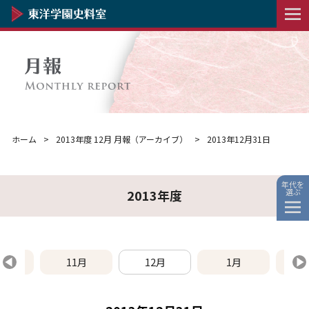
ホーム
2013年度 12月 月報（アーカイブ）
2013年12月31日
年代を
選ぶ
2013年度
0月
11月
12月
1月