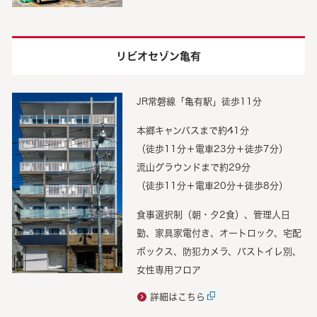
リビオセゾン亀有
JR常磐線「亀有駅」徒歩11分
本郷キャンパスまで約41分
（徒歩11分＋電車23分＋徒歩7分）
流山グラウンドまで約29分
（徒歩11分＋電車20分＋徒歩8分）
食事選択制（朝・夕2食）、管理人日
勤、家具家電付き、オートロック、宅配
ボックス、防犯カメラ、バストイレ別、
女性専用フロア
詳細はこちら