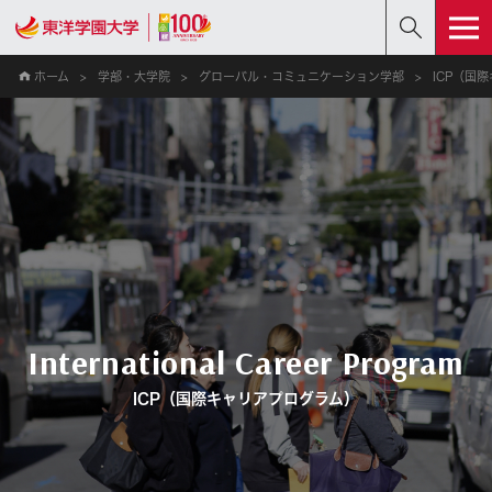
ホーム
学部・大学院
グローバル・コミュニケーション学部
ICP（国
International Career Program
ICP（国際キャリアプログラム）