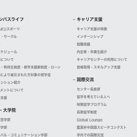
ンパスライフ
キャリア支援
AKUスポーツ
キャリア支援の特徴
ブ・サークル
インターンシップ
祭
就職実績
スケジュール
内定者・卒業生紹介
金について
キャリアセンターの利用について
金・特待生制度・修学支援新制度・ローン
資格取得・スキルアップ支援
等により被災された方対象の奨学金
国際交流
マンション紹介
センター長挨拶
スメントについて
留学を考えている人へ
・支援
短期留学プログラム
・大学院
長期留学制度
経営学部
Global Lounge
科学部
鑑真杯中国語スピーチコンテスト
ーバル・コミュニケーション学部
学内での国際交流