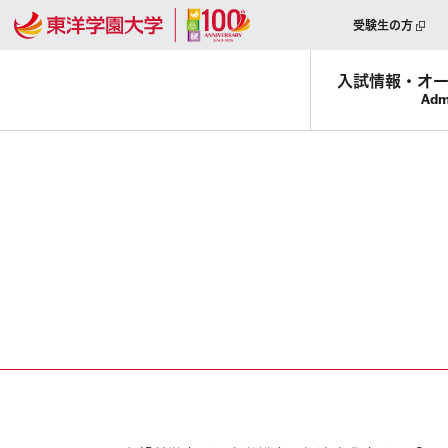
受験生の方
入試情報・
オ
Adm