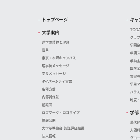
トップページ
キャ
TOG
大学案内
クラ
建学の精神と理念
学園
沿革
年間
東京・本郷キャンパス
学納
理事長メッセージ
奨学
学長メッセージ
災害
ダイバーシティ宣言
学生
各種方針
ハラ
内部質保証
制度
組織図
学部
ロゴマーク・ロゴタイプ
情報公開
現代
大学基準協会 認証評価結果
人間
法人情報
グロ