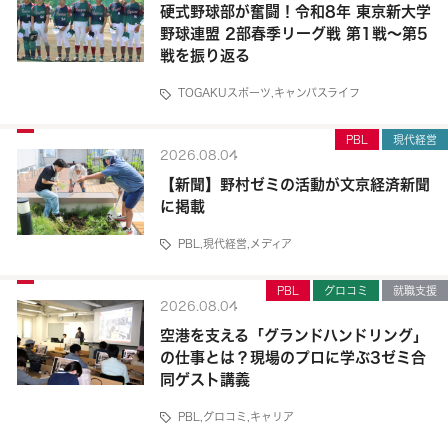
硬式野球部が奮闘！令和8年 東京新大学
野球連盟 2部春季リーグ戦 第1戦～第5
戦を振り返る
TOGAKUスポーツ
,
キャンパスライフ
PBL
現代経営
2026.08.04
【新聞】野村ゼミの活動が文京経済新聞
に掲載
PBL
,
現代経営
,
メディア
PBL
グロコミ
就職支援
2026.08.04
空港を支える「グランドハンドリング」
の仕事とは？現場のプロに学ぶ3ゼミ合
同ゲスト講義
PBL
,
グロコミ
,
キャリア