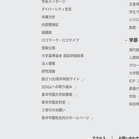
学長メッセージ
災害
ダイバーシティ宣言
学生
各種方針
ハラ
内部質保証
制度
組織図
学部
ロゴマーク・ロゴタイプ
情報公開
現代
大学基準協会 認証評価結果
人間
法人情報
グロ
研究活動
大学
創立100周年特設サイト
ICP
SDGsへの取り組み
教養
東洋学園大学図書館
学則
東洋学園史料室
科目
ご寄付のお願い
東洋学園校友向けホームページ
アクセス
お問い合わせ