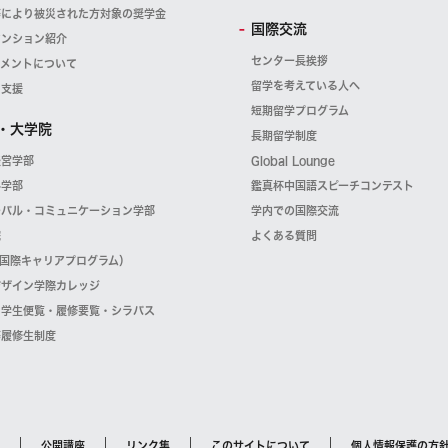
等により被災された方対象の奨学金
国際交流
マンション紹介
センター長挨拶
スメントについて
留学を考えている人へ
・支援
短期留学プログラム
・大学院
長期留学制度
経営学部
Global Lounge
科学部
鑑真杯中国語スピーチコンテスト
ーバル・コミュニケーション学部
学内での国際交流
院
よくある質問
（国際キャリアプログラム）
デザイン学際カレッジ
・学生便覧・履修要覧・シラバス
等履修生制度
公開講座
リンク集
このサイトについて
個人情報保護の方