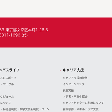
033 東京都文京区本郷1-26-3
3811-1696 (代)
ンパスライフ
キャリア支援
AKUスポーツ
キャリア支援の特徴
ブ・サークル
インターンシップ
祭
就職実績
スケジュール
内定者・卒業生紹介
金について
キャリアセンターの利用について
金・特待生制度・修学支援新制度・ローン
資格取得・スキルアップ支援