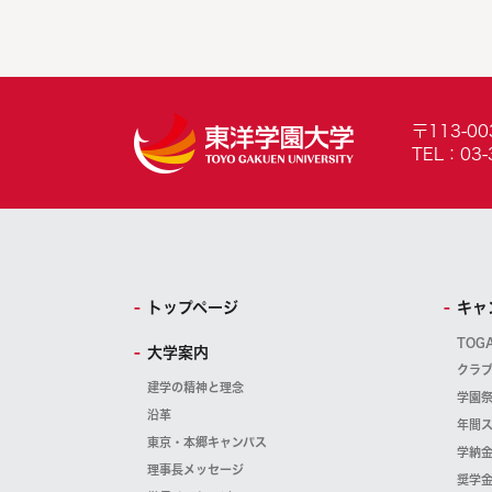
〒113-0
TEL：03-
トップページ
キャ
TOG
大学案内
クラ
建学の精神と理念
学園
沿革
年間
東京・本郷キャンパス
学納
理事長メッセージ
奨学