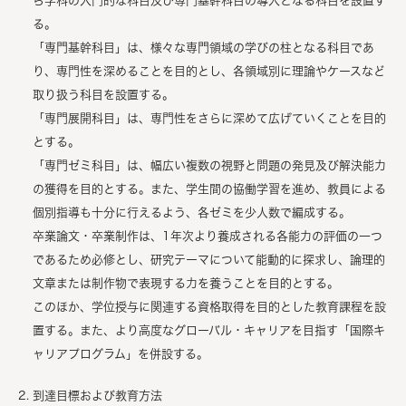
ら学科の入門的な科目及び専門基幹科目の導入となる科目を設置す
る。
「専門基幹科目」は、様々な専門領域の学びの柱となる科目であ
り、専門性を深めることを目的とし、各領域別に理論やケースなど
取り扱う科目を設置する。
「専門展開科目」は、専門性をさらに深めて広げていくことを目的
とする。
「専門ゼミ科目」は、幅広い複数の視野と問題の発見及び解決能力
の獲得を目的とする。また、学生間の協働学習を進め、教員による
個別指導も十分に行えるよう、各ゼミを少人数で編成する。
卒業論文・卒業制作は、1年次より養成される各能力の評価の一つ
であるため必修とし、研究テーマについて能動的に探求し、論理的
文章または制作物で表現する力を養うことを目的とする。
このほか、学位授与に関連する資格取得を目的とした教育課程を設
置する。また、より高度なグローバル・キャリアを目指す「国際キ
ャリアプログラム」を併設する。
到達目標および教育方法