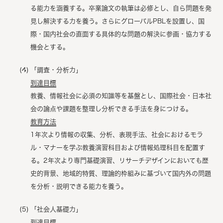
る能力を涵養する。卒業論文の執筆は必修とし、自ら問題を発
見し解決する力を養う。さらにグローバルPBLを設置し、国
際・国内社会の直面する具体的な問題の解決に参画・協力する
機会とする。
「調査・分析力」
到達目標
教養、情報社会に必須の知識等を基盤とし、国際社会・日本社
会の論点や課題を整理し分析できる手法を身につける。
教育方法
1年次より情報の収集、分析、表現手法、社会におけるモラ
ル・マナーを学ぶ教養演習科目および情報処理科目を配置す
る。2年次より専門基礎演習、リサーチデザインにおいても歴
史的背景、地域的特質、理論的枠組みに基づいて国内外の問題
を分析・説明できる能力を養う。
「社会人基礎力」
到達目標