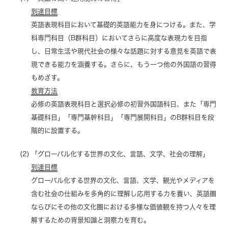
到達目標
英語表現科目において基礎的英語能力を身につける。また、学
科専門科目（B群科目）においてさらに高度な表現力を目指
し、日常生活や現代社会の様々な話題に対する意見を英語で表
現できる能力を涵養する。さらに、もう一つ他の外国語の習得
もめざす。
教育方法
必修の英語表現科目と選択必修の初習外国語科日、また「専門
基礎科目」「専門基幹科目」「専門展開科目」のB群科目を段
階的に設置する。
「グローバル化する世界の文化、言語、文学、社会の理解」
到達目標
グローバル化する世界の文化、言語、文学、観光やメディアを
含む社会の仕組みを多角的に理解し応用する力を養い、英語圏
ならびにその他の文化圏における多様な価値観を持つ人々を理
解するための背景知識と洞察力を育む。