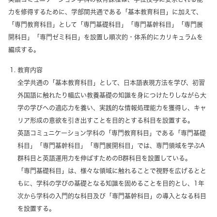
力を修得するために、学部間共通である「基本教育科目」に加えて、
「専門教育科目」として「専門基礎科目」「専門基幹科目」「専門展
開科目」「専門ゼミ科目」を設置し順次的・体系的にカリキュラムを
編成する。
教育内容
全学共通の「基本教育科目」として、日本語表現方法を学び、初習
外国語に触れたり幅広い教養基礎の知識を身につけたりしながら大
学の学びへの適応力を養い、実践的な情報処理能力を獲得し、キャ
リア形成の意欲を引き出すことを目的とする科目を設置する。
英語コミュニケーション学科の「専門教育科目」である「専門基礎
科目」「専門基幹科目」「専門展開科目」では、専門領域を学ぶA
群科目と英語運用力を伸ばすためのB群科目を設置している。
「専門基礎科目」は、様々な領域に触れることで視野を広げるとと
もに、学科の学びの基礎となる知識を固めることを目的とし、1年
次から学科の入門的な科目及び「専門基幹科目」の導入となる科目
を設置する。