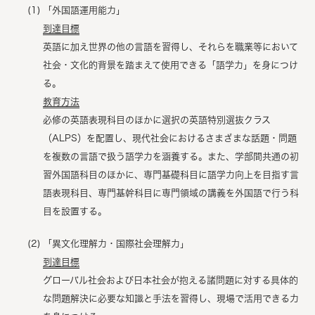
「外国語運用能力」
到達目標
英語に加え世界の他の言語を習得し、それらを職業等において
社会・文化的背景を踏まえて使用できる「語学力」を身につけ
る。
教育方法
必修の英語表現科目のほかに選択の英語特別選抜クラス
（ALPS）を配置し、現代社会におけるさまざまな話題・問題
を複数の言語で扱う語学力を涵養する。また、学部間共通の初
習外国語科目のほかに、専門基礎科目に語学力向上を目指す言
語表現科目、専門基幹科目に専門領域の講義を外国語で行う科
目を設置する。
「異文化理解力・国際社会理解力」
到達目標
グローバル社会および日本社会が抱える諸問題に対する具体的
な問題解決に必要な知識と手法を習得し、現場で活用できる力