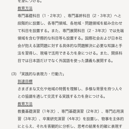
を身につける。
教育方法
専門基礎科目（1・2年次）、専門基幹科目（2・3年次）へと
段階的に設置し、各専門領域、各地域・問題領域を組み合わせ
て科目を設置する。また、専門展開科目（2・3年次）では先端
領域を含む学際的な科目等も設置する。国際社会および日本社
会が抱える諸問題に対する具体的な問題解決に必要な知識と手
法を習得し、現場で活用できる力を身につける。また、関係科
目では日本語だけでなく外国語を使った講義も展開する。
「実践的な表現力・行動力」
到達目標
さまざまな文化や地域の特質を理解し、多様な背景を持つ人々
との協調を通して交流する実践する力を身につける。
教育方法
教養基礎演習（1年次）、専門基礎演習（2年次）、専門応用演
習（3年次）、卒業研究演習（4年次）を設置し、物事を主体的
にとらえ、それを客観的に分析し、思考の結果を的確に表現す