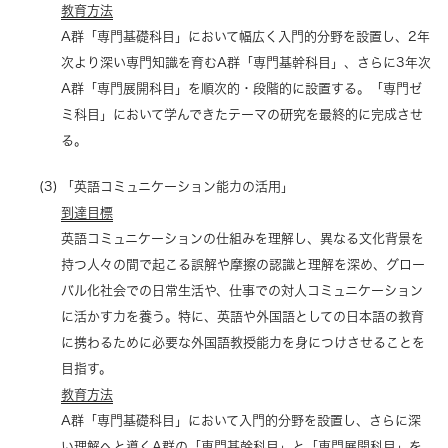
教育方法
A群「専門基礎科目」において幅広く入門的分野を設置し、2年
次より深い専門知識を育むA群「専門基幹科目」、さらに3年次
A群「専門展開科目」を順次的・段階的に設置する。「専門ゼ
ミ科目」において学んできたテーマの研究を最終的に完成させ
る。
「英語コミュニケーション能力の活用」
到達目標
英語コミュニケーションの仕組みを理解し、異なる文化背景を
持つ人々の間で起こる誤解や摩擦の認識と理解を深め、グロー
バル化社会での日常生活や、仕事での対人コミュニケーション
に活かす力を養う。特に、英語や外国語としての日本語の教育
に携わるために必要な外国語教授能力を身につけさせることを
目指す。
教育方法
A群「専門基礎科目」において入門的分野を設置し、さらに深
い理解へと導くA群の「専門基幹科目」と「専門展開科目」を