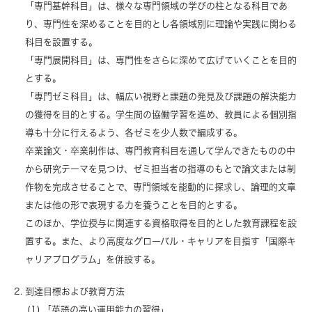
「専門基幹科目」は、様々な専門領域の学びの柱となる科目であ
り、専門性を深めることを目的とし各領域別に理論や実践に関わる
科目を設置する。
「専門展開科目」は、専門性をさらに深めて広げていくことを目的
とする。
「専門ゼミ科目」は、幅広い視野と課題の発見及び課題の解決能力
の獲得を目的とする。学生間の協働学習を進め、教員による個別指
導も十分に行えるよう、各ゼミを少人数で編成する。
卒業論文・卒業制作は、専門教育科目を通して学んできたものの中
から研究テーマを見つけ、ゼミ担当者の指導のもとで論文または制
作物を完成させることで、専門領域を能動的に探求し、論理的文章
または他の形で表現する力を養うことを目的とする。
このほか、学位授与に関連する資格取得を目的とした教育課程を設
置する。また、より高度なグローバル・キャリアを目指す「国際キ
ャリアプログラム」を併設する。
到達目標および教育方法
「英語の高い運用能力の習得」