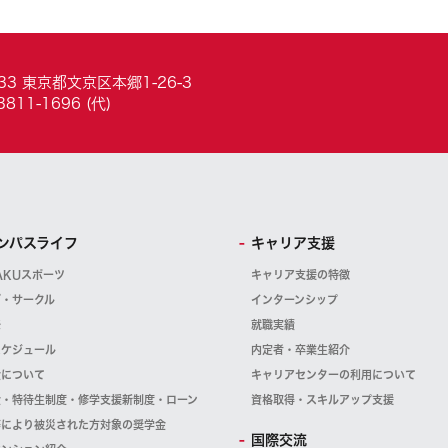
033 東京都文京区本郷1-26-3
3811-1696 (代)
ンパスライフ
キャリア支援
AKUスポーツ
キャリア支援の特徴
ブ・サークル
インターンシップ
祭
就職実績
スケジュール
内定者・卒業生紹介
金について
キャリアセンターの利用について
金・特待生制度・修学支援新制度・ローン
資格取得・スキルアップ支援
等により被災された方対象の奨学金
国際交流