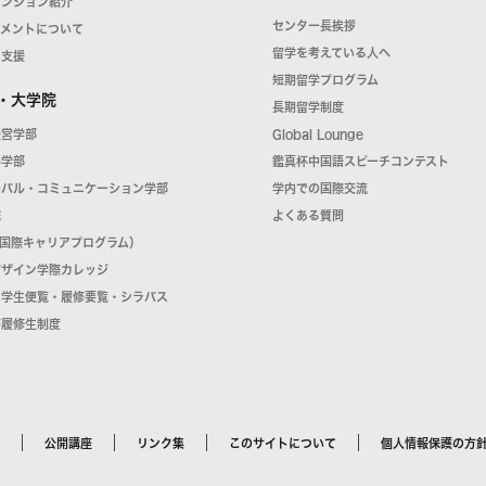
マンション紹介
センター長挨拶
スメントについて
留学を考えている人へ
・支援
短期留学プログラム
・大学院
長期留学制度
経営学部
Global Lounge
科学部
鑑真杯中国語スピーチコンテスト
ーバル・コミュニケーション学部
学内での国際交流
院
よくある質問
（国際キャリアプログラム）
デザイン学際カレッジ
・学生便覧・履修要覧・シラバス
等履修生制度
公開講座
リンク集
このサイトについて
個人情報保護の方