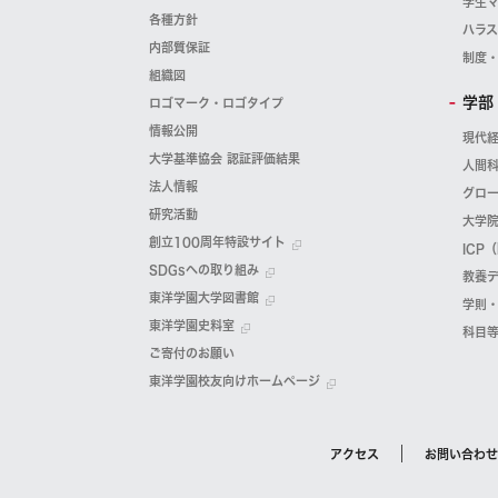
学生
各種方針
ハラ
内部質保証
制度
組織図
学部
ロゴマーク・ロゴタイプ
情報公開
現代
大学基準協会 認証評価結果
人間
法人情報
グロ
研究活動
大学
創立100周年特設サイト
ICP
SDGsへの取り組み
教養
東洋学園大学図書館
学則
東洋学園史料室
科目
ご寄付のお願い
東洋学園校友向けホームページ
アクセス
お問い合わせ