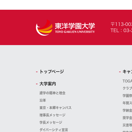
〒113-0
TEL：03-
トップページ
キャ
TOG
大学案内
クラ
建学の精神と理念
学園
沿革
年間
東京・本郷キャンパス
学納
理事長メッセージ
奨学
学長メッセージ
災害
ダイバーシティ宣言