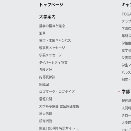
トップページ
キャ
TOG
大学案内
クラ
建学の精神と理念
学園
沿革
年間
東京・本郷キャンパス
学納
理事長メッセージ
奨学
学長メッセージ
災害
ダイバーシティ宣言
学生
各種方針
ハラ
内部質保証
制度
組織図
学部
ロゴマーク・ロゴタイプ
情報公開
現代
大学基準協会 認証評価結果
人間
法人情報
グロ
研究活動
大学
創立100周年特設サイト
ICP