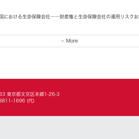
における生命保険会社――財産権と生命保険会社の運用リスクおよび
More
033 東京都文京区本郷1-26-3
3811-1696 (代)