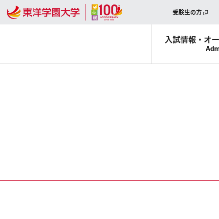
受験生の方
入試情報・
オ
Adm