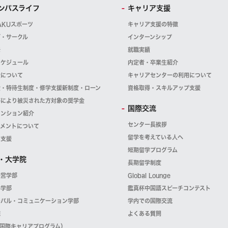
ンパスライフ
キャリア支援
AKUスポーツ
キャリア支援の特徴
ブ・サークル
インターンシップ
祭
就職実績
スケジュール
内定者・卒業生紹介
金について
キャリアセンターの利用について
金・特待生制度・修学支援新制度・ローン
資格取得・スキルアップ支援
等により被災された方対象の奨学金
国際交流
マンション紹介
センター長挨拶
スメントについて
留学を考えている人へ
・支援
短期留学プログラム
・大学院
長期留学制度
経営学部
Global Lounge
科学部
鑑真杯中国語スピーチコンテスト
ーバル・コミュニケーション学部
学内での国際交流
院
よくある質問
（国際キャリアプログラム）