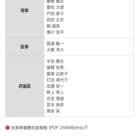
藤巻 健史
愛知 太郎
理事
戸田 直子
前田 正史
楠 誠晃
瀬川 浩平
箕浦 龍一
監事
大橋 洋介
宇田 隆生
諸橋 信秀
富塚 比咲子
打田 美代子
評議員
田邊 栄一
畔上 秀人
吉武 博通
宮本 保彦
黒岩 高
役員等報酬支給規程 (PDF 266kBytes)