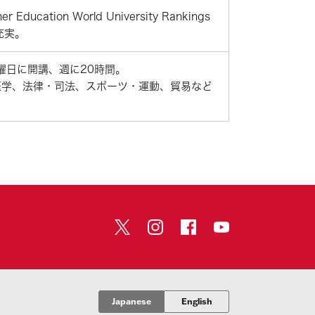
n World University Rankings
充実。
曜日に開講、週に20時間。
物医学、法律・司法、スポーツ・運動、貿易など
Japanese
English