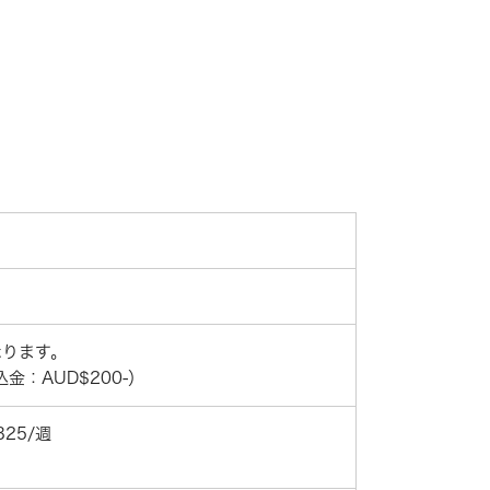
なります。
金：AUD$200-）
25/週