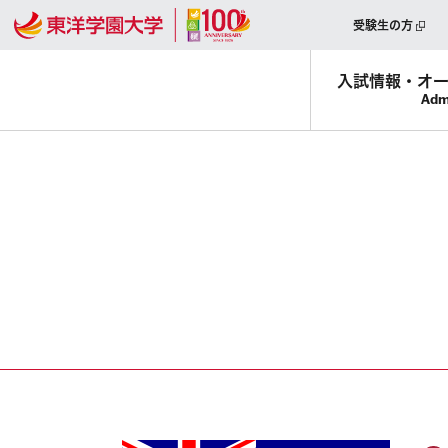
受験生の方
入試情報・
オ
Adm