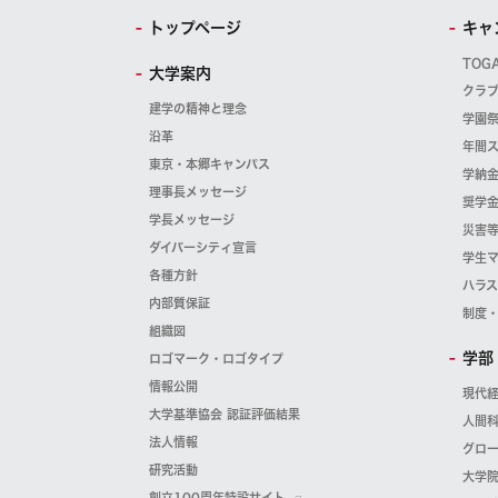
トップページ
キャ
TOG
大学案内
クラ
建学の精神と理念
学園
沿革
年間
東京・本郷キャンパス
学納
理事長メッセージ
奨学
学長メッセージ
災害
ダイバーシティ宣言
学生
各種方針
ハラ
内部質保証
制度
組織図
学部
ロゴマーク・ロゴタイプ
情報公開
現代
大学基準協会 認証評価結果
人間
法人情報
グロ
研究活動
大学
創立100周年特設サイト