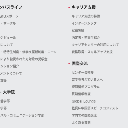
ンパスライフ
キャリア支援
AKUスポーツ
キャリア支援の特徴
ブ・サークル
インターンシップ
祭
就職実績
スケジュール
内定者・卒業生紹介
金について
キャリアセンターの利用について
金・特待生制度・修学支援新制度・ローン
資格取得・スキルアップ支援
等により被災された方対象の奨学金
国際交流
マンション紹介
センター長挨拶
スメントについて
留学を考えている人へ
・支援
短期留学プログラム
・大学院
長期留学制度
経営学部
Global Lounge
科学部
鑑真杯中国語スピーチコンテスト
ーバル・コミュニケーション学部
学内での国際交流
院
よくある質問