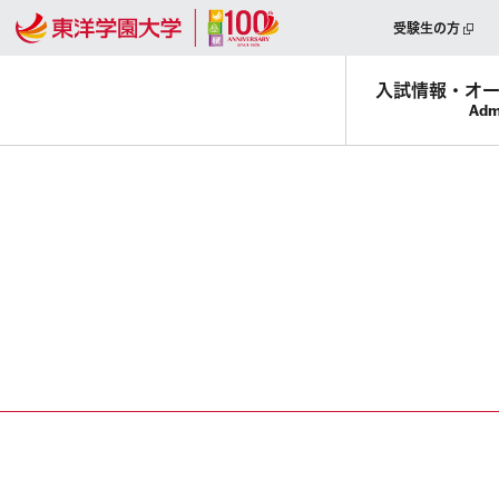
受験生の方
入試情報・
オ
Adm