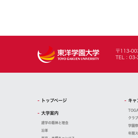
〒113-0
TEL：03-
トップページ
キャ
TOG
大学案内
クラ
建学の精神と理念
学園
沿革
年間