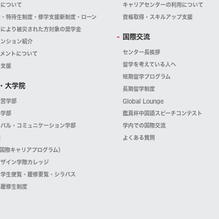
金について
キャリアセンターの利用について
金・特待生制度・修学支援新制度・ローン
資格取得・スキルアップ支援
等により被災された方対象の奨学金
国際交流
マンション紹介
センター長挨拶
スメントについて
留学を考えている人へ
・支援
短期留学プログラム
・大学院
長期留学制度
経営学部
Global Lounge
科学部
鑑真杯中国語スピーチコンテスト
ーバル・コミュニケーション学部
学内での国際交流
院
よくある質問
（国際キャリアプログラム）
デザイン学際カレッジ
・学生便覧・履修要覧・シラバス
等履修生制度