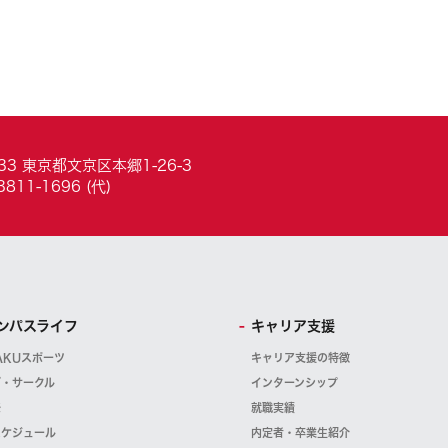
033 東京都文京区本郷1-26-3
3811-1696 (代)
ンパスライフ
キャリア支援
AKUスポーツ
キャリア支援の特徴
ブ・サークル
インターンシップ
祭
就職実績
スケジュール
内定者・卒業生紹介