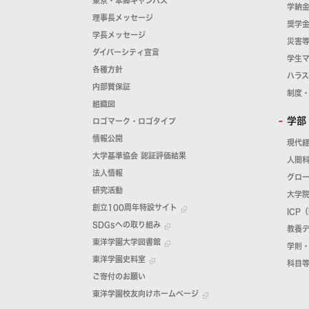
東京・本郷キャンパス
学納
理事長メッセージ
奨学
学長メッセージ
災害
ダイバーシティ宣言
学生
各種方針
ハラ
内部質保証
制度
組織図
学部
ロゴマーク・ロゴタイプ
情報公開
現代
大学基準協会 認証評価結果
人間
法人情報
グロ
研究活動
大学
創立100周年特設サイト
ICP
SDGsへの取り組み
教養
東洋学園大学図書館
学則
東洋学園史料室
科目
ご寄付のお願い
東洋学園校友向けホームページ