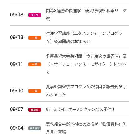
開幕3連勝の快進撃！硬式野球部 秋季リーグ
09/18
戦
生涯学習講座（エクステンションプログラ
09/13
ム）後期開講のお知らせ
多摩美術大学美術館「今井兼次の世界Ⅳ」展
09/11
（本学「フェニックス・モザイク」）につい
て
夏季短期留学プログラムの帰国者報告会が行
09/10
われました
09/07
9/16（日）オープンキャンパス開催！
現代経営学部木村壮次教授が『物価資料』9
09/04
月号に寄稿