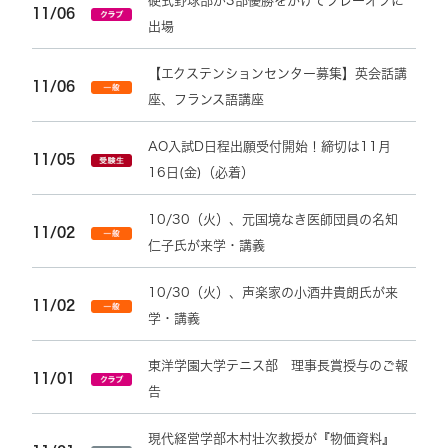
硬式野球部が3部優勝をかけてプレーオフに
11/06
出場
【エクステンションセンター募集】英会話講
11/06
座、フランス語講座
AO入試D日程出願受付開始！締切は11月
11/05
16日(金)（必着）
10/30（火）、元国境なき医師団員の名知
11/02
仁子氏が来学・講義
10/30（火）、声楽家の小酒井貴朗氏が来
11/02
学・講義
東洋学園大学テニス部 理事長賞授与のご報
11/01
告
現代経営学部木村壮次教授が『物価資料』