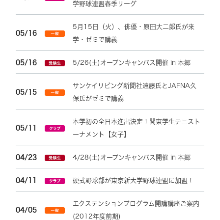
学野球連盟春季リーグ
5月15日（火）、俳優・原田大二郎氏が来
05/16
学・ゼミで講義
05/16
5/26(土)オープンキャンパス開催 in 本郷
サンケイリビング新聞社遠藤氏とJAFNA久
05/15
保氏がゼミで講義
本学初の全日本進出決定！関東学生テニスト
05/11
ーナメント【女子】
04/23
4/28(土)オープンキャンパス開催 in 本郷
04/11
硬式野球部が東京新大学野球連盟に加盟！
エクステンションプログラム開講講座ご案内
04/05
(2012年度前期)