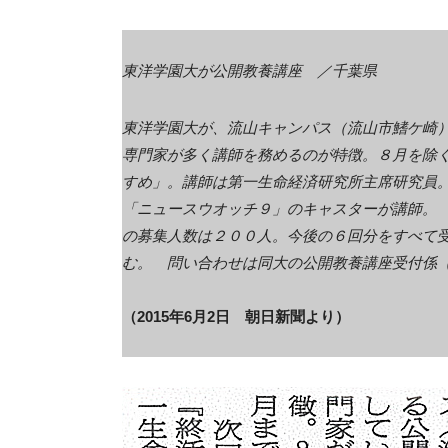
東洋学園大が公開教養講座 ／千葉県
東洋学園大が、流山キャンパス（流山市鰭ケ崎
専門家が多く講師を務めるのが特徴。８月を除
すめ」。講師は第一生命経済研究所主席研究員
「ニュースウオッチ９」のキャスターが講師。
の募集人数は２００人。今後の６回分をすべて
む。 問い合わせは同大の公開教養講座受付係
（2015年6月2日 朝日新聞より）