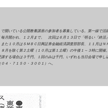
）で開いている公開教養講座の参加者を募集している。第一線で活
く毎月開かれ、１２月まで。 次回は６月１３日で「明るい『終活
。また１０月はＳＭＢＣ日興証券金融経済調査部部長、１１月はＮ
 ８月を除く第２土曜（１０月は第１土曜）の午後１～３時に開催
受講する場合は３千円。１回のみは千円。いずれも当日会場で申し
（０４・７１５０・３００１）へ。