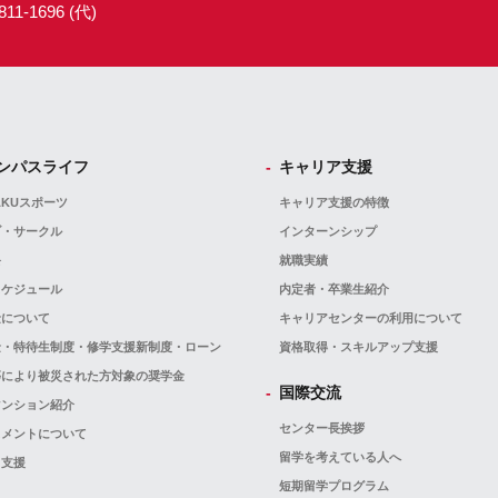
11-1696 (代)
ンパスライフ
キャリア支援
AKUスポーツ
キャリア支援の特徴
ブ・サークル
インターンシップ
祭
就職実績
スケジュール
内定者・卒業生紹介
金について
キャリアセンターの利用について
金・特待生制度・修学支援新制度・ローン
資格取得・スキルアップ支援
等により被災された方対象の奨学金
国際交流
マンション紹介
センター長挨拶
スメントについて
留学を考えている人へ
・支援
短期留学プログラム