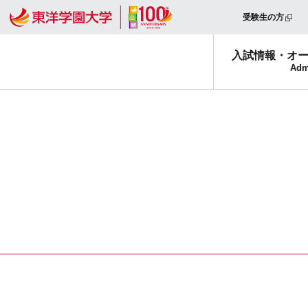
受験生の方
入試情報・
オ
Adm