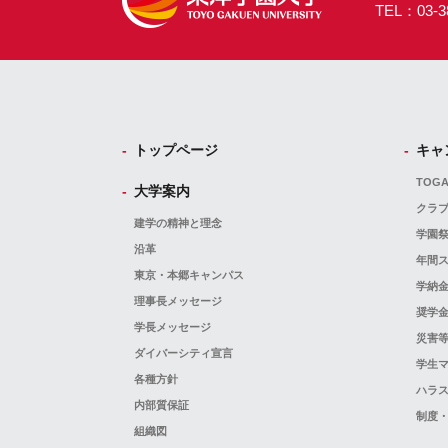
TEL：03-38
トップページ
キャ
TOG
大学案内
クラ
建学の精神と理念
学園
沿革
年間
東京・本郷キャンパス
学納
理事長メッセージ
奨学
学長メッセージ
災害
ダイバーシティ宣言
学生
各種方針
ハラ
内部質保証
制度
組織図