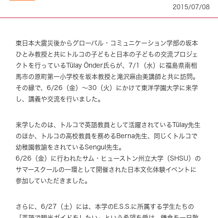
2015/07/08
東日本大震災後からグローバル・コミュニケーション学部の坂本
ひとみ教授と共にトルコの子どもと日本の子どもの交流プロジェ
クトを行っているTülay Önder氏らが、7/1（水）に福島県南相
馬市の原町第一小学校を坂本教授と滝沢麻由美講師と共に訪問。
その縁で、6/26（金）～30（火）にかけて東洋学園大学に来学
し、講義や交流を行いました。
来学したのは、トルコで英語教員として活躍されているTülay先生
のほか、トルコの高校教員を務めるBerna先生、同じくトルコで
幼稚園教諭をされているSengul先生。
6/26（金）に行われたサム・ヒューストン州立大学（SHSU）の
サマースクールの一環として開催された日本文化体験イベントに
参加していただきました。
さらに、6/27（土）には、本学のE.S.S.に所属する学生たちの
「英語で観光ガイドをしたい」という希望を受け、鎌倉を一日散