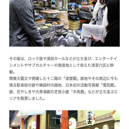
その後は、ロック座や演芸ホールなどが立ち並び、エンターテイ
ンメントやサブカルチャーの発信地として栄えた浅草六区に移
動。
関東大震災で倒壊した十二階の「凌雲閣」跡地やその周辺に今も
残る歓楽街の跡や韓国村の路地、日本初の活動写真館「電気館」
跡、花やしきや大衆演劇の芝居小屋「木馬館」などが立ち並ぶエ
リアを散策しました。