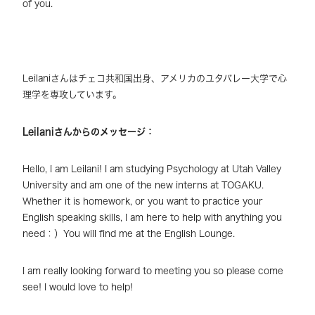
of you.
Leilaniさんはチェコ共和国出身、アメリカのユタバレー大学で心
理学を専攻しています。
Leilani
さんからのメッセージ：
Hello, I am Leilani! I am studying Psychology at Utah Valley
University and am one of the new interns at TOGAKU.
Whether it is homework, or you want to practice your
English speaking skills, I am here to help with anything you
need：）You will find me at the English Lounge.
I am really looking forward to meeting you so please come
see! I would love to help!