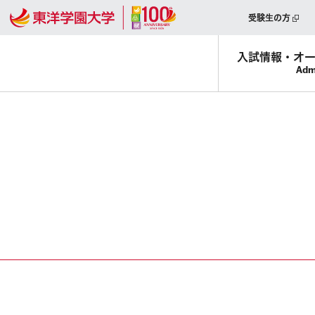
受験生の方
入試情報・
オ
Adm