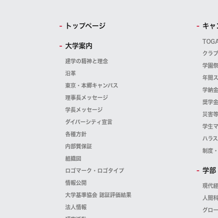
トップページ
キャ
TOG
大学案内
クラ
建学の精神と理念
学園
沿革
年間
東京・本郷キャンパス
学納
理事長メッセージ
奨学
学長メッセージ
災害
ダイバーシティ宣言
学生
各種方針
ハラ
内部質保証
制度
組織図
学部
ロゴマーク・ロゴタイプ
情報公開
現代
大学基準協会 認証評価結果
人間
法人情報
グロ