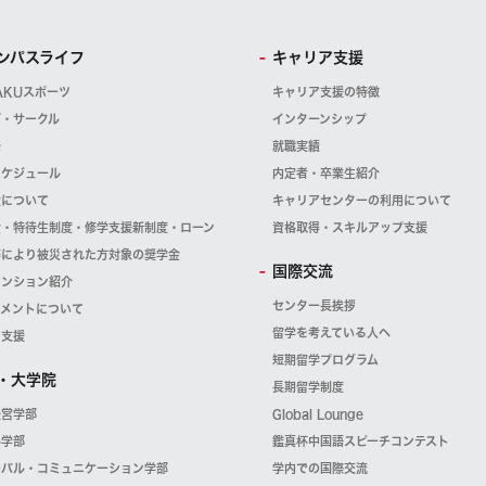
ンパスライフ
キャリア支援
AKUスポーツ
キャリア支援の特徴
ブ・サークル
インターンシップ
祭
就職実績
スケジュール
内定者・卒業生紹介
金について
キャリアセンターの利用について
金・特待生制度・修学支援新制度・ローン
資格取得・スキルアップ支援
等により被災された方対象の奨学金
国際交流
マンション紹介
センター長挨拶
スメントについて
留学を考えている人へ
・支援
短期留学プログラム
・大学院
長期留学制度
経営学部
Global Lounge
科学部
鑑真杯中国語スピーチコンテスト
ーバル・コミュニケーション学部
学内での国際交流