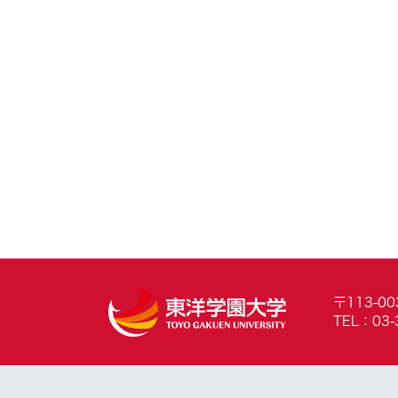
〒113-0
TEL：03-