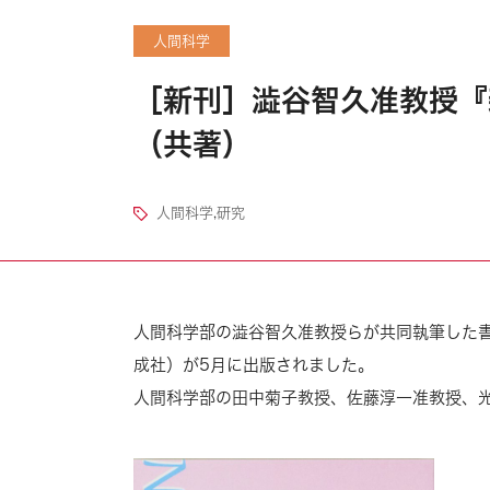
人間科学
［新刊］澁谷智久准教授『
（共著）
人間科学
,
研究
人間科学部の澁谷智久准教授らが共同執筆した
成社）が5月に出版されました。
人間科学部の田中菊子教授、佐藤淳一准教授、