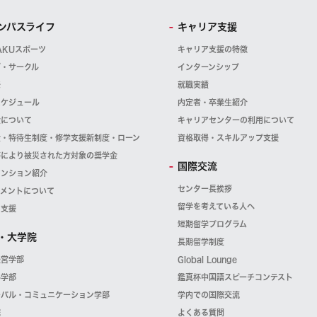
ンパスライフ
キャリア支援
AKUスポーツ
キャリア支援の特徴
ブ・サークル
インターンシップ
祭
就職実績
スケジュール
内定者・卒業生紹介
金について
キャリアセンターの利用について
金・特待生制度・修学支援新制度・ローン
資格取得・スキルアップ支援
等により被災された方対象の奨学金
国際交流
マンション紹介
センター長挨拶
スメントについて
留学を考えている人へ
・支援
短期留学プログラム
・大学院
長期留学制度
経営学部
Global Lounge
科学部
鑑真杯中国語スピーチコンテスト
ーバル・コミュニケーション学部
学内での国際交流
院
よくある質問