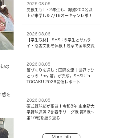
2026.08.06
受験生も1・2年生も、総勢200名以
上が来学した7/19オーキャンレポ！
2026.08.06
【学生取材】 SHSUの学生とサムラ
イ・忍者文化を体験！浅草で国際交流
2026.08.05
俳句の
箸づくりを通して国際交流！世界でひ
とつの「my 箸」が完成。SHSU in
TOGAKU 2026開催レポート
節感を
2026.08.05
硬式野球部が奮闘！令和8年 東京新大
学野球連盟 2部春季リーグ戦 第6戦～
第10戦を振り返る
More Info