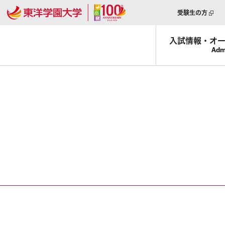
受験生の方
入試情報・
オ
Adm