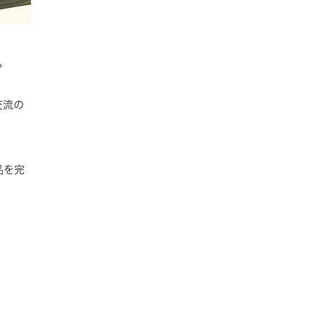
。
交流の
品を完