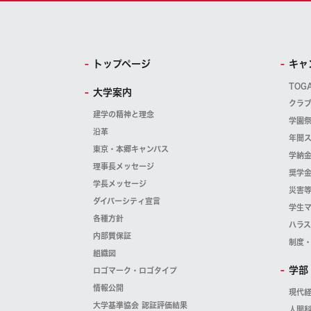
トップページ
キャ
TOG
大学案内
クラ
建学の精神と理念
学園
沿革
年間
東京・本郷キャンパス
学納
理事長メッセージ
奨学
学長メッセージ
災害
ダイバーシティ宣言
学生
各種方針
ハラ
内部質保証
制度
組織図
学部
ロゴマーク・ロゴタイプ
情報公開
現代
大学基準協会 認証評価結果
人間