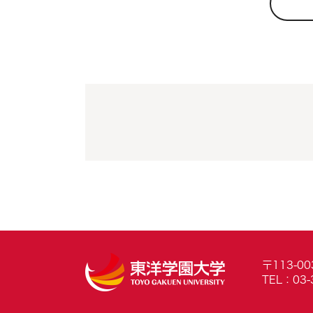
〒113-0
TEL：03-