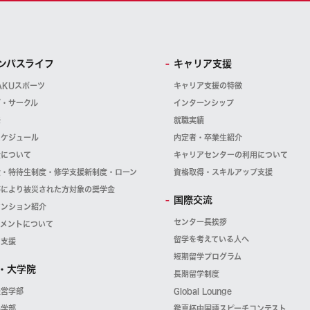
ンパスライフ
キャリア支援
AKUスポーツ
キャリア支援の特徴
ブ・サークル
インターンシップ
祭
就職実績
スケジュール
内定者・卒業生紹介
金について
キャリアセンターの利用について
金・特待生制度・修学支援新制度・ローン
資格取得・スキルアップ支援
等により被災された方対象の奨学金
国際交流
マンション紹介
センター長挨拶
スメントについて
留学を考えている人へ
・支援
短期留学プログラム
・大学院
長期留学制度
経営学部
Global Lounge
科学部
鑑真杯中国語スピーチコンテスト