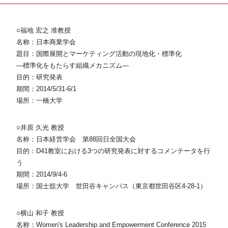
○福地 宏之 准教授
名称：日本商業学会
題目：国際展開とマーケティング活動の現地化・標準化
―標準化をもたらす組織メカニズム―
目的：研究発表
期間：2014/5/31-6/1
場所：一橋大学
○井原 久光 教授
名称：日本経営学会 第88回日全国大会
目的：D41教室における3つの研究発表に対するコメンテータを行
う
期間：2014/9/4-6
場所：国士舘大学 世田谷キャンパス（東京都世田谷区4-28-1）
○横山 和子 教授
名称：Women's Leadership and Empowerment Conference 2015