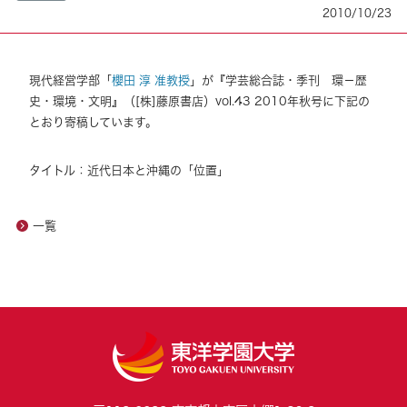
2010/10/23
現代経営学部「
櫻田 淳 准教授
」が『学芸総合誌・季刊 環－歴
史・環境・文明』（[株]藤原書店）vol.43 2010年秋号に下記の
とおり寄稿しています。
タイトル：近代日本と沖縄の「位置」
一覧