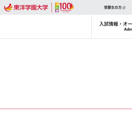
受験生の方
入試情報・
オ
Adm