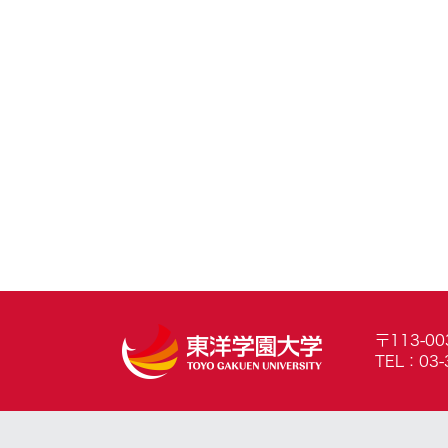
〒113-0
TEL：03-