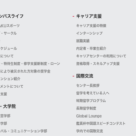
ンパスライフ
キャリア支援
AKUスポーツ
キャリア支援の特徴
ブ・サークル
インターンシップ
祭
就職実績
スケジュール
内定者・卒業生紹介
金について
キャリアセンターの利用について
金・特待生制度・修学支援新制度・ローン
資格取得・スキルアップ支援
等により被災された方対象の奨学金
国際交流
マンション紹介
センター長挨拶
スメントについて
留学を考えている人へ
・支援
短期留学プログラム
・大学院
長期留学制度
経営学部
Global Lounge
科学部
鑑真杯中国語スピーチコンテスト
ーバル・コミュニケーション学部
学内での国際交流