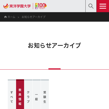
ホーム
お知らせアーカイブ
お知らせアーカイブ
教
す
ク
受
員
一
べ
ラ
験
情
般
て
ブ
生
報