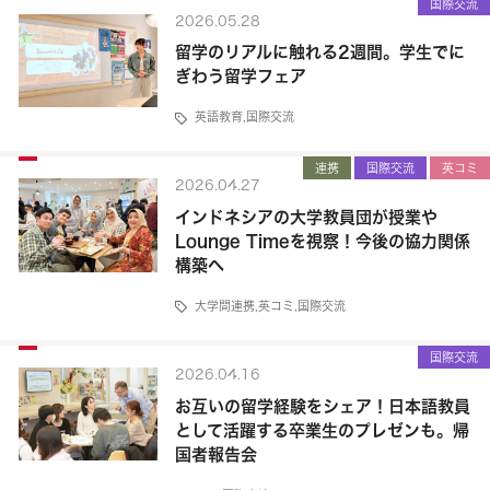
国際交流
2026.05.28
留学のリアルに触れる2週間。学生でに
ぎわう留学フェア
英語教育
,
国際交流
連携
国際交流
英コミ
2026.04.27
インドネシアの大学教員団が授業や
Lounge Timeを視察！今後の協力関係
構築へ
大学間連携
,
英コミ
,
国際交流
国際交流
2026.04.16
お互いの留学経験をシェア！日本語教員
として活躍する卒業生のプレゼンも。帰
国者報告会