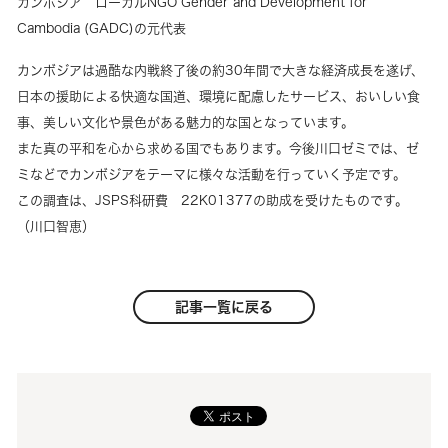
カンボジア ローカルNGO Gender and Development for
Cambodia (GADC)の元代表
カンボジアは過酷な内戦終了後の約30年間で大きな経済成長を遂げ、
日本の援助による快適な国道、環境に配慮したサービス、おいしい食
事、美しい文化や景色がある魅力的な国となっています。
また真の平和を心から求める国でもあります。今後川口ゼミでは、ゼ
ミなどでカンボジアをテーマに様々な活動を行っていく予定です。
この調査は、JSPS科研費 22K01377の助成を受けたものです。
（川口智恵）
記事一覧に戻る