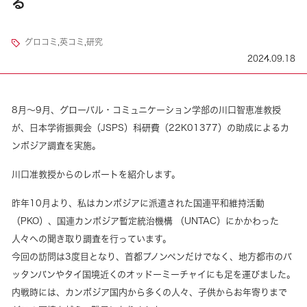
る
グロコミ
,
英コミ
,
研究
2024.09.18
8月～9月、グローバル・コミュニケーション学部の川口智恵准教授
が、日本学術振興会（JSPS）科研費（22K01377）の助成によるカ
ンボジア調査を実施。
川口准教授からのレポートを紹介します。
昨年10月より、私はカンボジアに派遣された国連平和維持活動
（PKO）、国連カンボジア暫定統治機構 （UNTAC）にかかわった
人々への聞き取り調査を行っています。
今回の訪問は3度目となり、首都プノンペンだけでなく、地方都市のバ
ッタンバンやタイ国境近くのオッドーミーチャイにも足を運びました。
内戦時には、カンボジア国内から多くの人々、子供からお年寄りまで