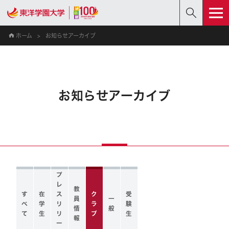
ホーム
お知らせアーカイブ
お知らせアーカイブ
プ
レ
教
す
在
ス
ク
受
員
一
べ
学
リ
ラ
験
情
般
て
生
リ
ブ
生
報
ー