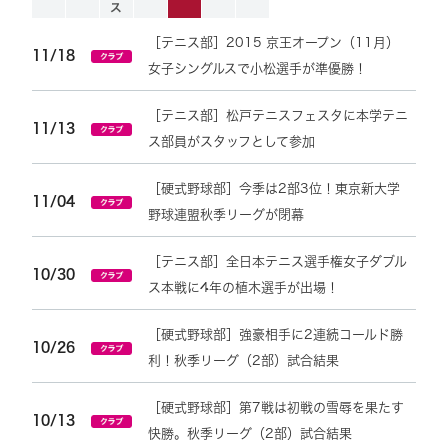
ス
［テニス部］2015 京王オープン（11月）
11/18
女子シングルスで小松選手が準優勝！
［テニス部］松戸テニスフェスタに本学テニ
11/13
ス部員がスタッフとして参加
［硬式野球部］今季は2部3位！東京新大学
11/04
野球連盟秋季リーグが閉幕
［テニス部］全日本テニス選手権女子ダブル
10/30
ス本戦に4年の植木選手が出場！
［硬式野球部］強豪相手に2連続コールド勝
10/26
利！秋季リーグ（2部）試合結果
［硬式野球部］第7戦は初戦の雪辱を果たす
10/13
快勝。秋季リーグ（2部）試合結果