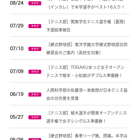
08/24
（インカレ）で本学選手がベスト16入り！
［テニス部］関東学生テニス選手権（夏関）
07/29
予選結果報告
［硬式野球部］東洋学園大学硬式野球部合同
07/10
練習会のご案内（高校生対象）
［テニス部］TOGAKUまつど女子オープン
07/09
テニスで根本・小松組がダブルス準優勝！
人間科学部の佐藤淳一准教授が日本テニス協
06/19
会の功労賞を受賞
［テニス部］植木選手が関東オープンテニス
05/27
選手権で女子シングルス準優勝！
［硬式野球部］春季リーグ戦、閉幕。本学は
05/26