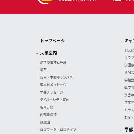
トップページ
キャ
TOG
大学案内
クラ
建学の精神と理念
学園
沿革
年間
東京・本郷キャンパス
学納
理事長メッセージ
奨学
学長メッセージ
災害
ダイバーシティ宣言
学生
各種方針
ハラ
内部質保証
制度
組織図
学部
ロゴマーク・ロゴタイプ