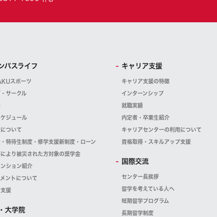
ンパスライフ
キャリア支援
AKUスポーツ
キャリア支援の特徴
ブ・サークル
インターンシップ
祭
就職実績
スケジュール
内定者・卒業生紹介
金について
キャリアセンターの利用について
金・特待生制度・修学支援新制度・ローン
資格取得・スキルアップ支援
等により被災された方対象の奨学金
国際交流
マンション紹介
センター長挨拶
スメントについて
留学を考えている人へ
・支援
短期留学プログラム
・大学院
長期留学制度