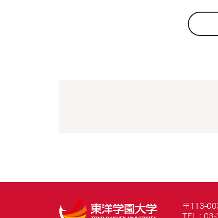
〒113-0
TEL：03-