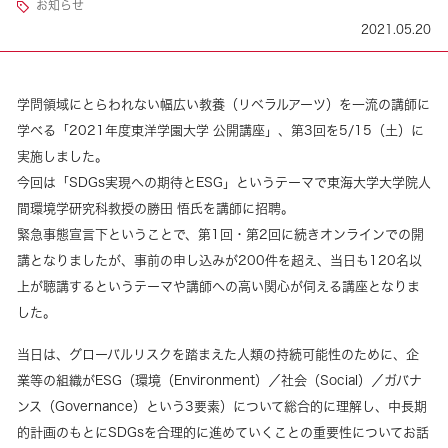
お知らせ
2021.05.20
学問領域にとらわれない幅広い教養（リベラルアーツ）を一流の講師に
学べる「2021年度東洋学園大学 公開講座」、第3回を5/15（土）に
実施しました。
今回は「SDGs実現への期待とESG」というテーマで東海大学大学院人
間環境学研究科教授の勝田 悟氏を講師に招聘。
緊急事態宣言下ということで、第1回・第2回に続きオンラインでの開
講となりましたが、事前の申し込みが200件を超え、当日も120名以
上が聴講するというテーマや講師への高い関心が伺える講座となりま
した。
当日は、グローバルリスクを踏まえた人類の持続可能性のために、企
業等の組織がESG（環境（Environment）／社会（Social）／ガバナ
ンス（Governance）という3要素）について総合的に理解し、中長期
的計画のもとにSDGsを合理的に進めていくことの重要性についてお話