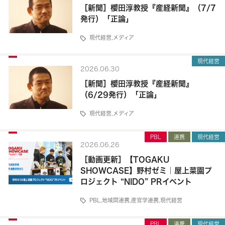
［新聞］櫻田淳教授『産経新聞』（7/7
発行）「正論」
現代経営
,
メディア
現代経営
2026.06.30
［新聞］櫻田淳教授『産経新聞』
（6/29発行）「正論」
現代経営
,
メディア
PBL
連携
現代経営
2026.06.26
［動画更新］【TOGAKU
SHOWCASE】野村ゼミ｜屋上菜園プ
ロジェクト “NIDO” PRイベント
PBL
,
地域間連携
,
産官学連携
,
現代経営
PBL
連携
現代経営