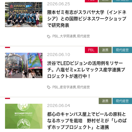
2026.06.25
隈本ゼミ有志がスラバヤ大学（インドネ
シア）との国際ビジネスワークショップ
で研究発表
PBL
,
大学間連携
,
現代経営
PBL
連携
現代経営
2026.06.10
渋谷でLEDビジョンの活用例をリサー
チ。八塩ゼミ×エレマックス産学連携プ
ロジェクトが進行中！
PBL
,
産官学連携
,
現代経営
連携
現代経営
2026.06.04
都心のキャンパス屋上でビールの原料と
なるホップを栽培 野村ゼミが「しのば
ずホッププロジェクト」と連携