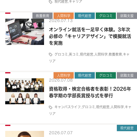
現代経営
,
キャリア
教養教育
人間科学
現代経営
グロコミ
就職支援
2026.07.13
オンライン就活を一足早く体験。3年次
必修の「キャリアデザイン」で模擬就活
を実施
グロコミ
,
英コミ
,
現代経営
,
人間科学
,
教養教育
,
キャ
リア
人間科学
現代経営
グロコミ
就職支援
2026.07.08
資格取得・検定合格者を表彰！2026年
春学期の学部長賞授与式を挙行
キャンパスライフ
,
グロコミ
,
現代経営
,
人間科学
,
キャ
リア
現代経営
2026.07.07