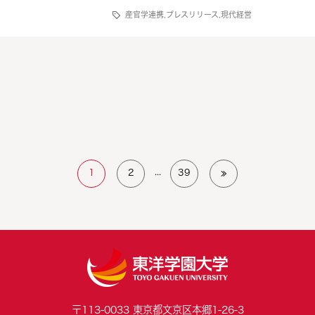
産官学連携
,
プレスリリース
,
現代経営
...
1
2
39
≫
〒113-0033 東京都文京区本郷1-26-3